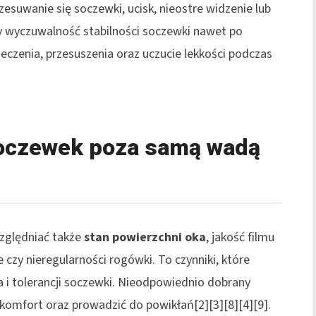
suwanie się soczewki, ucisk, nieostre widzenie lub
y wyczuwalność stabilności soczewki nawet po
ieczenia, przesuszenia oraz uczucie lekkości podczas
soczewek poza samą wadą
zględniać także
stan powierzchni oka
, jakość filmu
e czy nieregularności rogówki. To czynniki, które
 i tolerancji soczewki. Nieodpowiednio dobrany
omfort oraz prowadzić do powikłań[2][3][8][4][9].