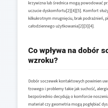
krzywizna lub średnica mogą powodować prze
uczucie dyskomfortu[2][4][5]. Komfort służ
kilkukrotnym mrugnięciu, brak podrażnień, p
całodziennego użytkowania[2][3][4].
Co wpływa na dobór 
wzroku?
Dobór soczewek kontaktowych powinien uw
łzowego i problemy takie jak suchość, alergi
bezpośrednio decydują o komforcie noszenia
materiał czy geometria mogą pogłębiać dysk