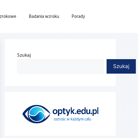
wzrokowe
Badania wzroku
Porady
Szukaj
Szukaj