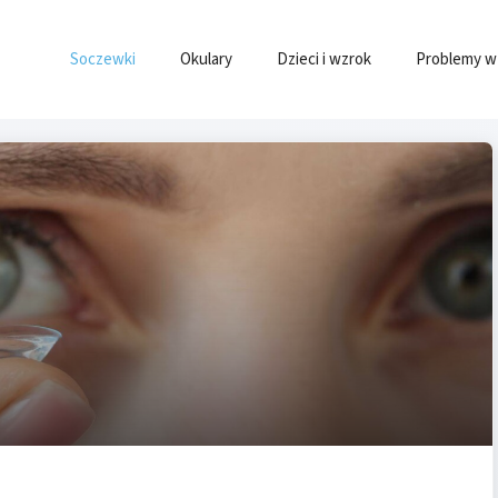
Soczewki
Okulary
Dzieci i wzrok
Problemy 