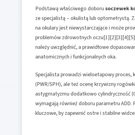
Podstawą właściwego doboru
soczewek k
ze specjalistą – okulistą lub optometrystą
na okulary jest niewystarczające i może pr
problemów zdrowotnych oczu[1][2][3][4][5][
należy uwzględnić, a prawidłowe dopasowa
anatomicznych i funkcjonalnych oka.
Specjalista prowadzi wieloetapowy proces, 
(PWR/SPH), ale też ocenę krzywizny rogówki 
astygmatyzmu dodatkowo cylindryczność (CYL
wymagają również doboru parametru ADD. P
kluczowe, by zapewnić ostre i stabilne widz