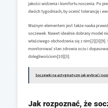
jakości widzenia i komfortu noszenia. Po p
dwóch tygodniach, by ocenić tolerancję i ew
Ważnym elementem jest także nauka prawidł
soczewek. Nawet idealnie dobrany model ni
właściwego obchodzenia się z nim[2][3][9]. 
monitorować stan zdrowia oczu i dopasowa
dolegliwościom[10][3].
Soczewki na astygmatyzm jak wybrać i nos
Jak rozpoznać, że soc