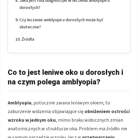
Jaka jest rola diagnostyki w leczeniu amblyopii u
dorosłych?
Czy leczenie amblyopii u dorosłych może być
skuteczne?
Źródła
Co to jest leniwe oko u dorosłych i
na czym polega amblyopia?
Amblyopia
, potocznie zwana leniwym okiem, to
zaburzenie widzenia objawiające się
obniżeniem ostrości
wzroku w jednym oku
, mimo braku widocznych zmian
anatomicznych w strukturze oka. Problem ma źródło nie
w samym narządzie wzroku, lecz w
przetwarzaniu