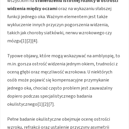
wszystkim na
stwierdzeniu istotnej różnicy w ostrości
widzenia między oczami
oraz na wykazaniu słabszej
funkcji jednego oka. Ważnym elementem jest także
wykluczenie innych przyczyn pogorszenia widzenia,
takich jak choroby siatkówki, nerwu wzrokowego czy
mózgu[1][2][4].
Typowe objawy, które mogą wskazywać na amblyopię, to
m.in. gorsza ostrość widzenia jednym okiem, trudności z
oceną głębi oraz męczliwość wzrokowa. U niektórych
osób może pojawić się kompensacyjne przymykanie
jednego oka, chociaż często problem jest zauważalny
dopiero podczas specjalistycznego badania
okulistycznego[1][2][7].
Pełne badanie okulistyczne obejmuje ocenę ostrości
wzroku, refrakcji oraz ustalenie przyczyny asymetrii