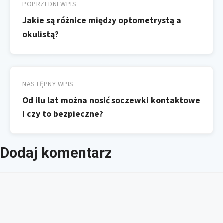
wpisu
POPRZEDNI WPIS
Jakie są różnice między optometrystą a
okulistą?
NASTĘPNY WPIS
Od ilu lat można nosić soczewki kontaktowe
i czy to bezpieczne?
Dodaj komentarz
Komentarz