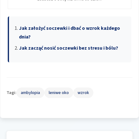
Jak założyć soczewki i dbać o wzrok każdego
dnia?
Jak zacząć nosić soczewki bez stresu i bólu?
Tagi:
ambylopia
leniwe oko
wzrok
Nawigacja