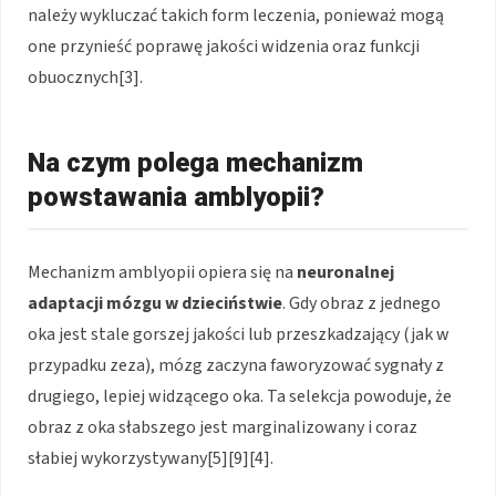
należy wykluczać takich form leczenia, ponieważ mogą
one przynieść poprawę jakości widzenia oraz funkcji
obuocznych[3].
Na czym polega mechanizm
powstawania amblyopii?
Mechanizm amblyopii opiera się na
neuronalnej
adaptacji mózgu w dzieciństwie
. Gdy obraz z jednego
oka jest stale gorszej jakości lub przeszkadzający (jak w
przypadku zeza), mózg zaczyna faworyzować sygnały z
drugiego, lepiej widzącego oka. Ta selekcja powoduje, że
obraz z oka słabszego jest marginalizowany i coraz
słabiej wykorzystywany[5][9][4].