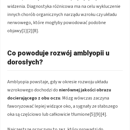
widzenia. Diagnostyka różnicowa ma na celu wykluczenie
innych chorób organicznych narządu wzroku czy układu
nerwowego, które mogłyby powodować podobne
objawy[1][2][8].
Co powoduje rozwój amblyopii u
dorosłych?
Amblyopia powstaje, gdy w okresie rozwoju układu
wzrokowego dochodzi do
nierównej jakości obrazu
docierającego z obu oczu
. Mózg wówczas zaczyna
faworyzować lepiej widzące oko, a sygnały ze słabszego
oka są częściowo lub całkowicie tłumione[5][9][4].
Najczęstsze przyczyny to zez, który prowadzi do