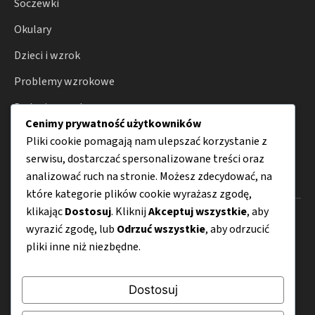
Soczewki
Okulary
Dzieci i wzrok
Problemy wzrokowe
Badania wzroku
Cenimy prywatność użytkowników
Porady
Pliki cookie pomagają nam ulepszać korzystanie z
serwisu, dostarczać spersonalizowane treści oraz
analizować ruch na stronie. Możesz zdecydować, na
Menu
które kategorie plików cookie wyrażasz zgodę,
klikając
Dostosuj
. Kliknij
Akceptuj wszystkie
, aby
O nas
wyrazić zgodę, lub
Odrzuć wszystkie
, aby odrzucić
pliki inne niż niezbędne.
Kontakt
Mapa strony
Dostosuj
Polityka prywatności