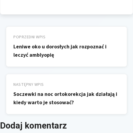
Nawigacja
wpisu
POPRZEDNI WPIS
Leniwe oko u dorosłych jak rozpoznać i
leczyć amblyopię
NASTĘPNY WPIS
Soczewki na noc ortokorekcja jak działają i
kiedy warto je stosować?
Dodaj komentarz