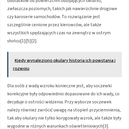
odblasków od powierzchni odbijających światło,
zwłaszcza poziomych, takich jak nawierzchnie drogowe
czy karoserie samochodów. To rozwiązanie jest
szczególnie cenione przez kierowców, ale także
wszystkich spędzających czas na zewnątrz w ostrym
słońcu[1][5][2].
Kiedy wynaleziono okulary historia ich powstania i
rozwoju
Dla osób z wadą wzroku konieczne jest, aby soczewki
korekcyjne były odpowiednio dopasowane do ich wady, co
decyduje o ostrości widzenia. Przy wyborze soczewek
należy również zwrócić uwagę na stopień przyciemnienia,
tak aby okulary nie tylko korygowały wzrok, ale także były
wygodne w różnych warunkach oświetleniowych[3].