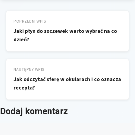
Nawigacja
wpisu
POPRZEDNI WPIS
Jaki płyn do soczewek warto wybrać na co
dzień?
NASTĘPNY WPIS
Jak odczytać sferę w okularach i co oznacza
recepta?
Dodaj komentarz
Komentarz