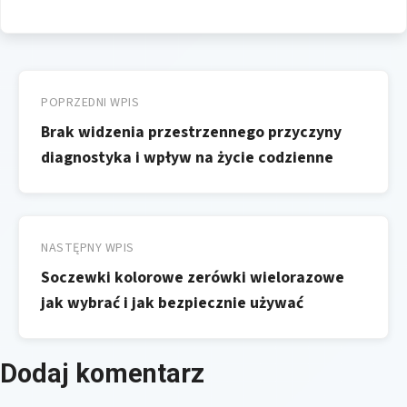
Nawigacja
wpisu
POPRZEDNI WPIS
Brak widzenia przestrzennego przyczyny
diagnostyka i wpływ na życie codzienne
NASTĘPNY WPIS
Soczewki kolorowe zerówki wielorazowe
jak wybrać i jak bezpiecznie używać
Dodaj komentarz