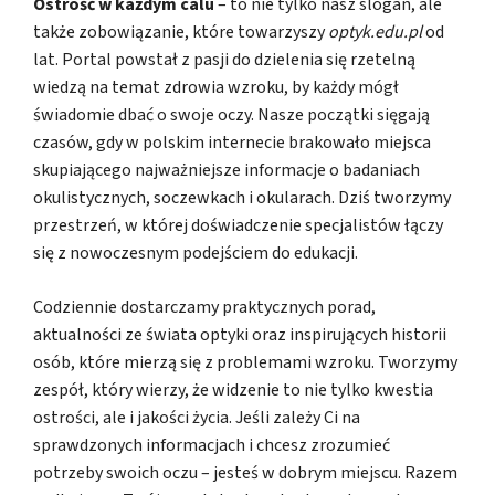
Ostrość w każdym calu
– to nie tylko nasz slogan, ale
także zobowiązanie, które towarzyszy
optyk.edu.pl
od
lat. Portal powstał z pasji do dzielenia się rzetelną
wiedzą na temat zdrowia wzroku, by każdy mógł
świadomie dbać o swoje oczy. Nasze początki sięgają
czasów, gdy w polskim internecie brakowało miejsca
skupiającego najważniejsze informacje o badaniach
okulistycznych, soczewkach i okularach. Dziś tworzymy
przestrzeń, w której doświadczenie specjalistów łączy
się z nowoczesnym podejściem do edukacji.
Codziennie dostarczamy praktycznych porad,
aktualności ze świata optyki oraz inspirujących historii
osób, które mierzą się z problemami wzroku. Tworzymy
zespół, który wierzy, że widzenie to nie tylko kwestia
ostrości, ale i jakości życia. Jeśli zależy Ci na
sprawdzonych informacjach i chcesz zrozumieć
potrzeby swoich oczu – jesteś w dobrym miejscu. Razem