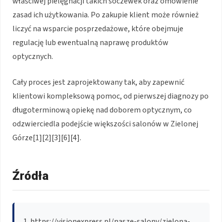
właściwej pielęgnacji takich soczewek oraz omówienie
zasad ich użytkowania. Po zakupie klient może również
liczyć na wsparcie posprzedażowe, które obejmuje
regulację lub ewentualną naprawę produktów
optycznych.
Cały proces jest zaprojektowany tak, aby zapewnić
klientowi kompleksową pomoc, od pierwszej diagnozy po
długoterminową opiekę nad doborem optycznym, co
odzwierciedla podejście większości salonów w Zielonej
Górze[1][2][3][6][4].
Źródła
https://visionexpress.pl/nasze-salony/zielona-